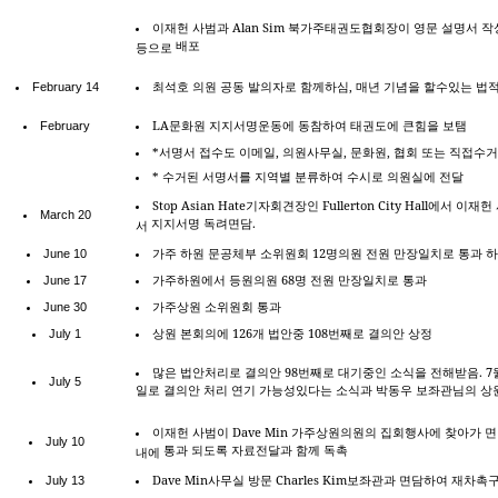
이재헌
사범과
Alan Sim
북가주태권도협회장이
영문
설명서
작
배포
등으로
최석호
의원
공동
발의자로
함께하심
,
매년
기념을
할수있는
법
February 14
LA
문화원
지지서명운동에
동참하여
태권도에
큰힘을
보탬
February
*
서명서
접수도
이메일
,
의원사무실
,
문화원
,
협회
또는
직접수거
*
수거된
서명서를
지역별
분류하여
수시로
의원실에
전달
Stop Asian Hate
기자회견장인
Fullerton City Hall
에서
이재헌
March 20
지지서명
독려면담
.
서
가주
하원
문공체부
소위원회
12
명의원
전원
만장일치로
통과
하
June 10
가주하원에서
등원의원
68
명
전원
만장일치로
통과
June 17
가주상원
소위원회
통과
June 30
상원
본회의에
126
개
법안중
108
번째로
결의안
상정
July 1
많은
법안처리로
결의안
98
번째로
대기중인
소식을
전해받음
. 7
July 5
일로
결의안
처리
연기
가능성있다는
소식과
박동우
보좌관님의
상
이재헌
사범이
Dave Min
가주상원의원의
집회행사에
찾아가
면
July 10
통과
되도록
자료전달과
함께
독촉
내에
Dave Min
사무실
방문
Charles Kim
보좌관과
면담하여
재차촉
July 13