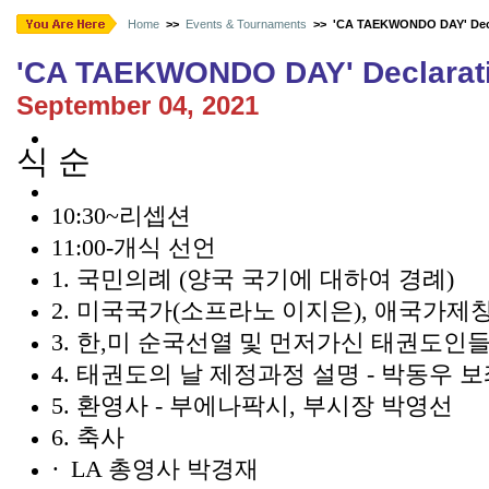
Home
>>
Events & Tournaments
>>
'CA TAEKWONDO DAY' Dec
'CA TAEKWONDO DAY' Declarat
September 04, 2021
식 순
10:30~
리셉션
11:00-
개식 선언
1.
국민의례
(
양국 국기에 대하여 경례
)
2.
미국국가
(
소프라노
이지은
),
애국가제
3.
한
,
미 순국선열
및
먼저가신 태권도인들
4.
태권도의 날 제정과정 설명 - 박동우 
5.
환영사 - 부에나팍시
,
부시장 박영선
6.
축사
·
LA
총영사 박경재