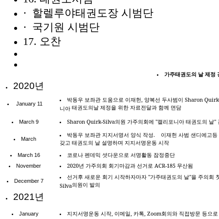
·
할렐루야태권도장 시범단
·
국기원 시범단
17.
오찬
가주태권도의
날
제정
2020
년
박동우
보좌관
도움으로
이재헌
,
양복선
두사범이
Sharon Quirk
January 11
태권도의날
제정을
위한
자료전달과
함께
면담
니아
Sharon Quirk-Silva
의원
가주의회에
"
캘리포니아
태권도의
날
"
March 9
박동우
보좌관
지지서명서
양식
작성
.
이재헌
사범
샌디에고등
March
갖고
태권도의
날
설명하며
지지서명운동
시작
코로나
펜데믹
셧다운으로
서명활동
잠정중단
March 16
2020
년
가주의회
회기마감과
선거로
ACR-185
무산됨
November
선거후
새로운
회기
시작하자마자
"
가주태권도의
날
"
을
주의회
December 7
의원이
발의
Silva
2021
년
지지서명운동
시작
,
이메일
,
카톡
, Zoom
회의와
직접방문
등으로
January