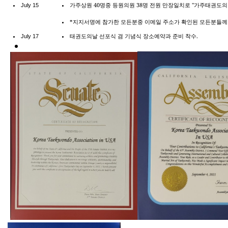
가주상원
40
명중
등원의원
38
명
전원
만장일치로
"
가주태권도의
July 15
*
지지서명에
참가한
모든분중
이메일
주소가
확인된
모든분들께
태권도의날
선포식
겸
기념식
장소예약과
준비
착수
.
July 17