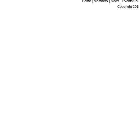
Home
|
Members
|
News
|
Events/To
Copyright 2018