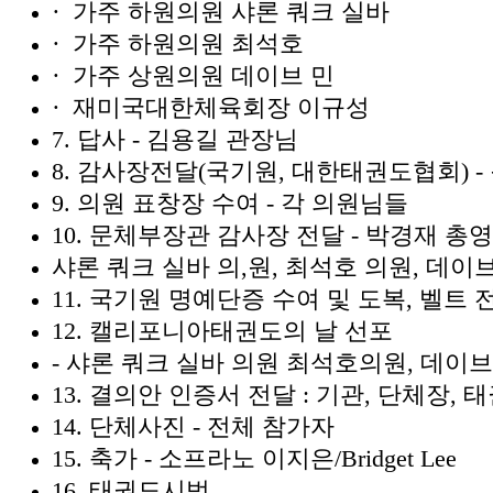
·
가주 하원의원 샤론 쿼크 실바
·
가주 하원의원 최석호
·
가주 상원의원 데이브 민
·
재미국대한체육회장 이규성
7.
답사 - 김용길 관장님
8.
감사장전달
(
국기원
,
대한태권도협회
) -
9.
의원 표창장 수여 - 각 의원님들
10.
문체부장관 감사장 전달 - 박경재 총
샤론 쿼크 실바 의
,
원
,
최석호 의원
,
데이브
11.
국기원 명예단증 수여 및 도복
,
벨트 
12.
캘리포니아태권도의 날 선포
- 샤론 쿼크 실바 의원 최석호의원
,
데이브
13.
결의안 인증서 전달
:
기관
,
단체장
,
태
14.
단체사진 - 전체 참가자
15.
축가 - 소프라노 이지은
/Bridget Lee
16.
태권도시범