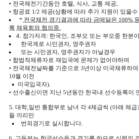
•
전국체전기간동안
호텔
,
식사
,
교통
제공
,
•
항공료
1/2
제공
(
상황에
따라
추가
지원이
있을수
*
전국체전
경기결과에
따라
금메달은
100%
록
체육회와
협의중
.
4.
참가자격
:
한국인
, 조부모 또는
부모중
한분
한국계로
시민권자
,
영주권자
또는 시민권자
,
영주권자가
아닐경우
•
합법적체류자로
재입국에
문제가
없어야하며
•
전국체전날짜를
기준으로
3
년이상
미국체류하여
10
월
이전
미국입국자
).
•
선수출신이면
지난
5
년동안
한국내
선수등록이
5.
대학
,
일반
통합부로
남녀
각
4
체급씩
(
아래
체급
들
끼리만
번외경기로
실시합니다
.
6.
고등부는
한국선수들과
경기를
하므로
실력의