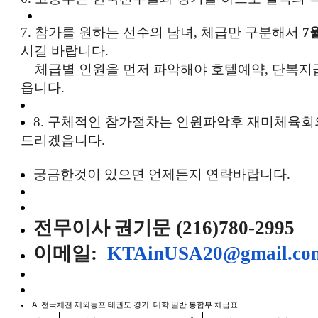
7.
참가를
원하는
선수의
남녀
,
체급만
구분해서
7
시길 바랍니다
.
체급별
인원을
먼저
파악해야
호텔예약
,
단복지
읍니다
.
8.
구체적인
참가절차는 인원파악후 재미
체육회
드리겠읍니다
.
궁금한것이
있으면
언제든지
연락바랍니다
.
전무이사
권기문
(216)780-2995
이메일
:
KTAinUSA20@gmail.co
A.
전국체전
재외동포
태권도
경기
대학
.
일반
통합부
체급표