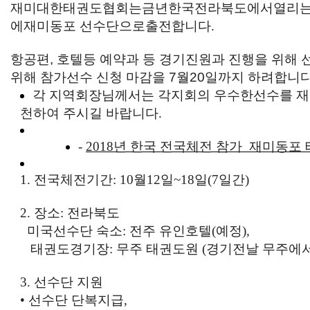
재미대한태권도협회는
금년
한국
전라북도에서
열리
에
재미동포 선수단으로
출전합니다
.
항공편
, 호텔등 예약과 등 경기진원과 진행을 위해
위해 참가선수 신청 마감을 7월20일까지 하려합니다
각
지역회장님께서는
각지회의
우수한선수를
재
천하여
주시길 바랍니다
.
-
2018년 한국 전국체전 참가 재미동포
1.
전국체전기간
: 10
월
12
일
~18
일
(7
일간
)
2.
장소
:
전라북도
미국선수단
숙소
:
전주
유인호텔
(
예정
),
태권도경기장
:
무주
태권도원
(
경기전날
무주에
3.
선수단
지원
•
선수단
단복지급
,