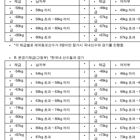
체급
남자부
체급
여자부
-58kg
-49kg
58kg
까지
49kg
까지
급
급
-68kg
-57kg
58kg
초과
~ 68kg
까지
49kg
초과
~5
급
급
-80kg
-67kg
68kg
초과
~ 80kg
까지
57kg
초과
~ 
급
급
+80kg
+67kg
80kg
초과
67kg
초과
급
급
*
각
체급별로
재외동포선수가
3
명미만
참가시
국내선수와
경기를
진행함
.
B.
본경기체급
(
고등부
) *
한국내
선수들과
경기
체급
남자부
체급
여자부
-54kg
-46kg
54kg
까지
46kg
까지
급
급
-58kg
-49kg
54kg
초과
~ 58kg
까지
46kg
초과
~4
급
급
-63kg
-53kg
58kg
초과
~ 63kg
까지
49kg
초과
~ 
급
급
-68kg
-57kg
63kg
초과
~ 68kg
까지
53kg
초과
~ 
급
급
-74kg
-62kg
68kg
초과
~ 74kg
까지
57kg
초과
~ 
급
급
-80kg
-67kg
74kg
초과
~ 80kg
까지
62kg
초과
~ 
급
급
-87kg
-73kg
80kg
초과
~ 87kg
까지
67kg
초과
~ 
급
급
+87kg
+73kg
87kg
초과
73kg
초과
급
급